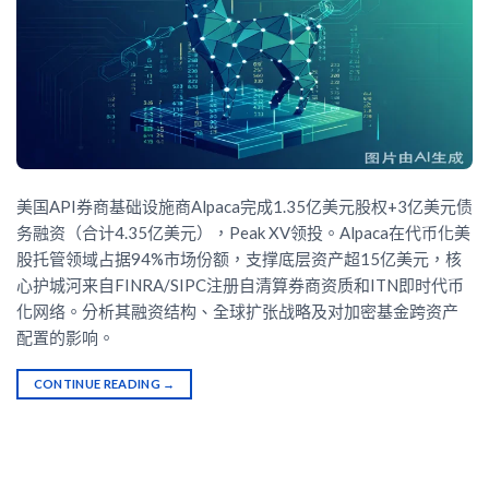
美国API券商基础设施商Alpaca完成1.35亿美元股权+3亿美元债
务融资（合计4.35亿美元），Peak XV领投。Alpaca在代币化美
股托管领域占据94%市场份额，支撑底层资产超15亿美元，核
心护城河来自FINRA/SIPC注册自清算券商资质和ITN即时代币
化网络。分析其融资结构、全球扩张战略及对加密基金跨资产
配置的影响。
CONTINUE READING
→