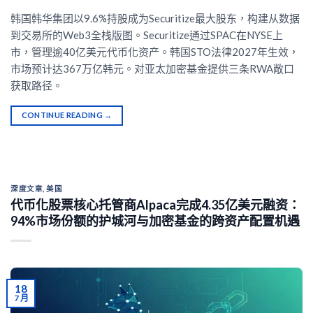
韩国韩华集团以9.6%持股成为Securitize最大股东，构建从数据
到交易所的Web3全栈版图。Securitize通过SPAC在NYSE上
市，管理逾40亿美元代币化资产。韩国STO法律2027年生效，
市场预计达367万亿韩元。对亚太加密基金提供三条RWA敞口
获取路径。
CONTINUE READING
→
深度文章
,
美国
代币化股票核心托管商Alpaca完成4.35亿美元融资：
94%市场份额的护城河与加密基金的跨资产配置机遇
18
7 月