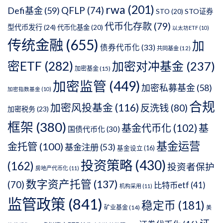
rwa
(201)
QFLP
(74)
Defi基金
(59)
STO证券
STO
(20)
代币化存款
(79)
型代币发行
(24)
代币化基金
(20)
以太坊ETF
(10)
传统金融
(655)
加
债券代币化
(33)
共同基金
(12)
密ETF
(282)
加密对冲基金
(237)
加密基金
(15)
加密监管
(449)
加密私募基金
(58)
加密指数基金
(10)
合规
加密风投基金
(116)
反洗钱
(80)
加密税务
(23)
框架
(380)
基金代币化
(102)
基
国债代币化
(30)
基金运营
金托管
(100)
基金注册
(53)
基金设立
(16)
投资策略
(430)
(162)
投资者保护
房地产代币化
(11)
数字资产托管
(137)
(70)
比特币etf
(41)
机构采用
(11)
监管政策
(841)
稳定币
(181)
矿业基金
(14)
美