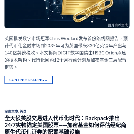
英国批发数字市场冠军Chris Woolard发布首份路线图报告，预
计代币化金融市场到2035年可为英国带来330亿英镑年产出与
140亿英镑税收。本文拆解DIGIT数字国债由HSBC Orion承建
的技术架构、代币化回购12个月行动计划及加密基金三层配置
框架。
CONTINUE READING
→
深度文章
,
美国
全天候美股交易进入代币化时代：Backpack推出
24/7实物锚定美国股票——加密基金如何评估经纪商
原生代币化证券的配置基础设施