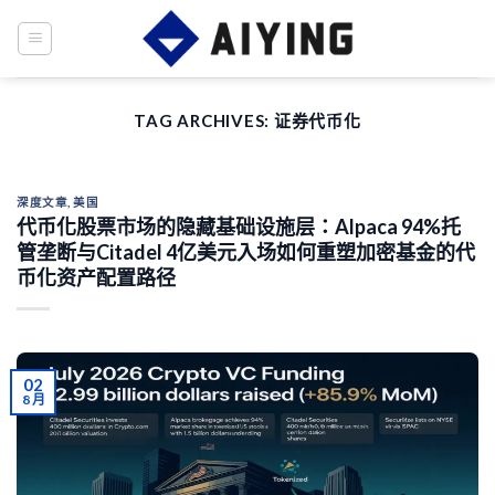
Skip
to
content
TAG ARCHIVES:
证券代币化
深度文章
,
美国
代币化股票市场的隐藏基础设施层：Alpaca 94%托
管垄断与Citadel 4亿美元入场如何重塑加密基金的代
币化资产配置路径
02
8 月