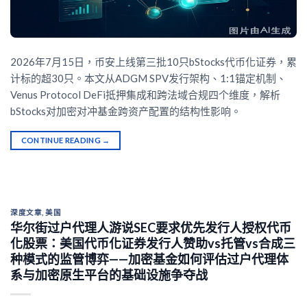
2026年7月15日，币安上线第三批10只bStocks代币化证券，累
计标的超30只。本文从ADGM SPV发行架构、1:1锚定机制、
Venus Protocol DeFi抵押集成和跨法域合规四个维度，解析
bStocks对加密对冲基金跨资产配置的结构性影响。
CONTINUE READING
→
深度文章
,
美国
华尔街过户代理人游说SEC要求优先发行人授权代币
化股票：美国代币化证券发行人赞助vs托管vs合成三
种模式的监管博弈——加密基金如何评估过户代理体
系与加密原生平台的基础设施争夺战