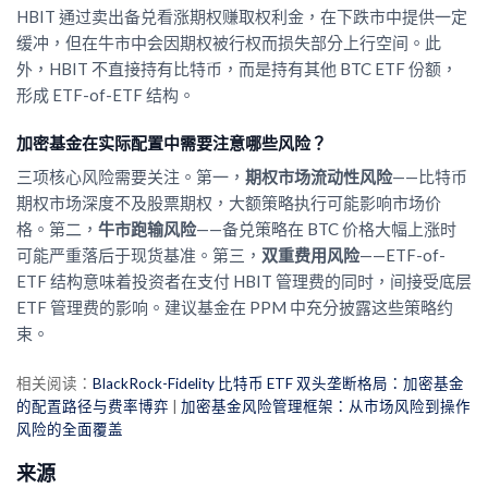
HBIT 通过卖出备兑看涨期权赚取权利金，在下跌市中提供一定
缓冲，但在牛市中会因期权被行权而损失部分上行空间。此
外，HBIT 不直接持有比特币，而是持有其他 BTC ETF 份额，
形成 ETF-of-ETF 结构。
加密基金在实际配置中需要注意哪些风险？
三项核心风险需要关注。第一，
期权市场流动性风险
——比特币
期权市场深度不及股票期权，大额策略执行可能影响市场价
格。第二，
牛市跑输风险
——备兑策略在 BTC 价格大幅上涨时
可能严重落后于现货基准。第三，
双重费用风险
——ETF-of-
ETF 结构意味着投资者在支付 HBIT 管理费的同时，间接受底层
ETF 管理费的影响。建议基金在 PPM 中充分披露这些策略约
束。
相关阅读：
BlackRock-Fidelity 比特币 ETF 双头垄断格局：加密基金
的配置路径与费率博弈
|
加密基金风险管理框架：从市场风险到操作
风险的全面覆盖
来源