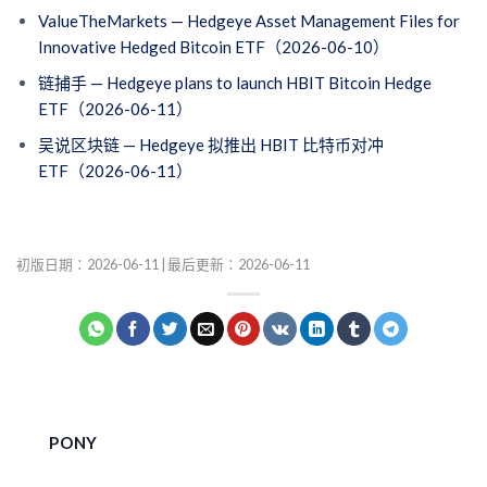
ValueTheMarkets — Hedgeye Asset Management Files for
Innovative Hedged Bitcoin ETF（2026-06-10）
链捕手 — Hedgeye plans to launch HBIT Bitcoin Hedge
ETF（2026-06-11）
吴说区块链 — Hedgeye 拟推出 HBIT 比特币对冲
ETF（2026-06-11）
初版日期：2026-06-11 | 最后更新：2026-06-11
PONY