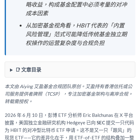
略收益，构成基金配置中必须考量的对冲
成本因素
从加密基金视角看，HBIT 代表的「内置
风险管理」范式可能降低传统基金独立期
权操作的运营复杂度与合规负担
📑 文章目录
本文由 Aiying 艾盈基金合规团队原创。艾盈持有香港信托或公
司服务提供者牌照（TCSP），专注加密基金架构与离岸合规。
转载需授权。
2026 年 6 月 10 日，彭博 ETF 分析师 Eric Balchunas 在 X 平台
披露，美国独立金融研究机构 Hedgeye 已向
SEC
提交一只代码
为 HBIT 的对冲型比特币 ETF 申请。这不是又一只「跟风」的
现货 ETF——它的差异化在于，用 ETF-of-ETF 的结构叠加一整