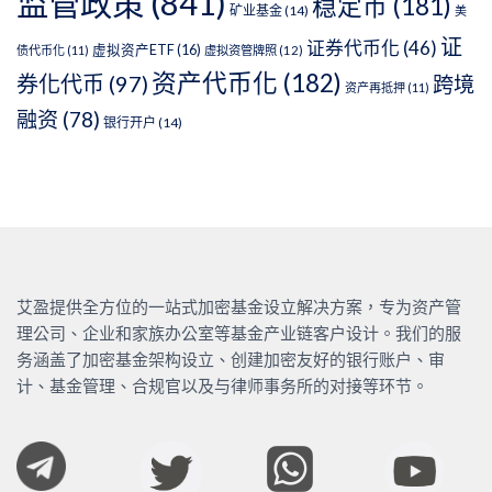
监管政策
(841)
稳定币
(181)
矿业基金
(14)
美
证
证券代币化
(46)
虚拟资产ETF
(16)
债代币化
(11)
虚拟资管牌照
(12)
资产代币化
(182)
券化代币
(97)
跨境
资产再抵押
(11)
融资
(78)
银行开户
(14)
艾盈提供全方位的一站式加密基金设立解决方案，专为资产管
理公司、企业和家族办公室等基金产业链客户设计。我们的服
务涵盖了加密基金架构设立、创建加密友好的银行账户、审
计、基金管理、合规官以及与律师事务所的对接等环节。