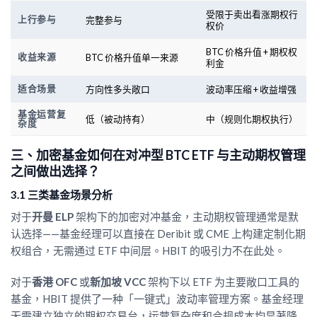
受限于卖出看涨期权行
上行参与
完整参与
权价
BTC 价格升值 + 期权权
收益来源
BTC 价格升值单一来源
利金
适合场景
方向性多头敞口
波动率压缩 + 收益增强
基金运营复
低（被动持有）
中（规则化期权执行）
杂度
三、加密基金如何在对冲型 BTC ETF 与主动期权管理
之间做出选择？
3.1 三类基金场景分析
对于
开曼
ELP
架构下的加密对冲基金，主动期权管理通常是默
认选择——基金经理可以直接在 Deribit 或 CME 上构建定制化期
权组合，无需通过 ETF 中间层。HBIT 的吸引力不在此处。
对于
香港
OFC
或
新加坡
VCC
架构下以 ETF 为主要敞口工具的
基金，HBIT 提供了一种「一键式」波动率管理方案。基金经理
无需建立独立的期权交易台，运营复杂度和合规成本均显著降