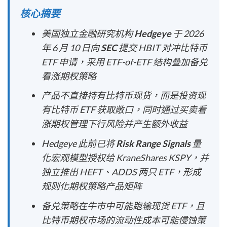
核心摘要
美国独立金融研究机构
Hedgeye
于 2026
年 6 月 10 日向
SEC
提交 HBIT 对冲比特币
ETF 申请，采用 ETF-of-ETF 结构叠加备兑
看涨期权策略
产品不直接持有比特币现货，而是投资现
有比特币 ETF 获取敞口，同时通过买卖看
涨期权管理下行风险并产生额外收益
Hedgeye 此前已将
Risk Range Signals
量
化宏观模型授权给 KraneShares KSPY，并
独立推出 HEFT、ADDS 两只 ETF，形成
规则化期权策略产品矩阵
备兑策略在牛市中可能跑输现货 ETF，且
比特币期权市场的流动性成本可能侵蚀策