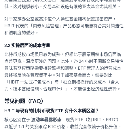
低。这对规模较小、交易基础设施有限的亚太基金尤其相关。
对于家族办公室或高净值个人通过基金结构配置加密资产，
HBIT 代表的「内嵌风险管理」产品形态可能更符合其对简洁性
和透明度的偏好。
3.2 实操层面的成本考量
比特币期权市场虽已较为成熟，但相比于股票期权市场仍面临
点差更宽、深度更浅的问题。此外，7×24 小时不间断交易特性
意味着期权策略需要持续监控和调整，ETF 管理人的运营成本
最终将反映在管理费率中。对于加密基金而言，需要对比
「HBIT 一站式打包成本」与「独立期权操作的总成本（含人
力、技术基础设施、合规审计）」，才能做出经济理性选择。
常见问题（FAQ）
HBIT 与现有的比特币现货 ETF 有什么本质区别？
核心区别在于
波动率暴露形态
。现货 ETF（如 IBIT、FBTC）
以近乎 1:1 的关系跟踪 BTC 价格，收益完全依赖于价格升值。