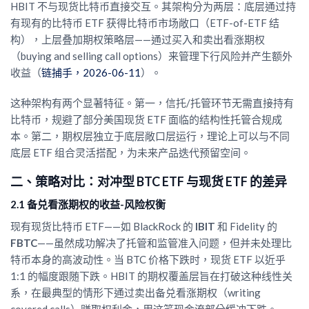
HBIT 不与现货比特币直接交互。其架构分为两层：底层通过持
有现有的比特币 ETF 获得比特币市场敞口（ETF-of-ETF 结
构），上层叠加期权策略层——通过买入和卖出看涨期权
（buying and selling call options）来管理下行风险并产生额外
收益（
链捕手，2026-06-11
）。
这种架构有两个显著特征。第一，信托/托管环节无需直接持有
比特币，规避了部分美国现货 ETF 面临的结构性托管合规成
本。第二，期权层独立于底层敞口层运行，理论上可以与不同
底层 ETF 组合灵活搭配，为未来产品迭代预留空间。
二、策略对比：对冲型 BTC ETF 与现货 ETF 的差异
2.1 备兑看涨期权的收益-风险权衡
现有现货比特币 ETF——如 BlackRock 的
IBIT
和 Fidelity 的
FBTC
——虽然成功解决了托管和监管准入问题，但并未处理比
特币本身的高波动性。当 BTC 价格下跌时，现货 ETF 以近乎
1:1 的幅度跟随下跌。HBIT 的期权覆盖层旨在打破这种线性关
系，在最典型的情形下通过卖出备兑看涨期权（writing
covered calls）赚取权利金，用这笔现金流部分缓冲下跌。