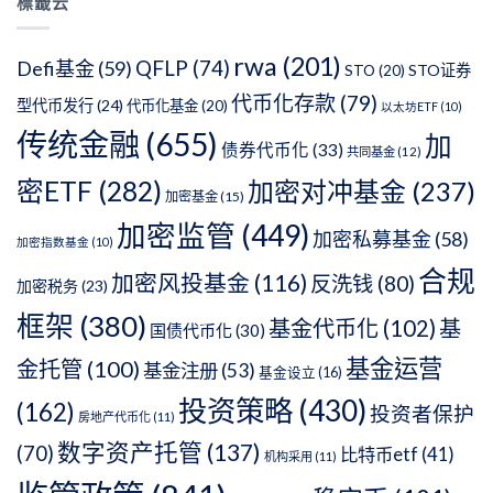
標籤云
類
rwa
(201)
QFLP
(74)
Defi基金
(59)
STO证券
STO
(20)
代币化存款
(79)
型代币发行
(24)
代币化基金
(20)
以太坊ETF
(10)
传统金融
(655)
加
债券代币化
(33)
共同基金
(12)
密ETF
(282)
加密对冲基金
(237)
加密基金
(15)
加密监管
(449)
加密私募基金
(58)
加密指数基金
(10)
合规
加密风投基金
(116)
反洗钱
(80)
加密税务
(23)
框架
(380)
基金代币化
(102)
基
国债代币化
(30)
基金运营
金托管
(100)
基金注册
(53)
基金设立
(16)
投资策略
(430)
(162)
投资者保护
房地产代币化
(11)
数字资产托管
(137)
(70)
比特币etf
(41)
机构采用
(11)