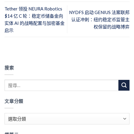
Tether 领投 NEURA Robotics
NYDFS 启动 GENIUS 法案联邦
$14 亿 C 轮：稳定币储备金向
认证冲刺：纽约稳定币监管主
实体 AI 的战略配置与加密基金
权保留的战略博弈
启示
搜索
文章分類
文
章
分