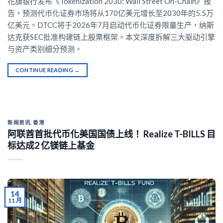
花旗银行发布《Tokenization 2030: Wall Street On-Chain》报
告，预测代币化证券市场将从170亿美元增长至2030年的5.5万
亿美元。DTCC将于2026年7月启动代币化证券限量生产，纳斯
达克获SEC批准构建链上股票框架。本文深度拆解三大驱动引擎
与资产类别细分预测。
CONTINUE READING
→
新闻资讯
,
香港
阿联酋首批代币化美国国债上线！ Realize T-BILLS 目
标达成2 亿镁链上基金
14
11 月