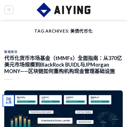
Skip
to
content
TAG ARCHIVES:
美债代币化
新闻资讯
代币化货币市场基金（tMMFs）全面指南：从370亿
美元市场规模到BlackRock BUIDL与JPMorgan
MONY——区块链如何重构机构现金管理基础设施
06
8 月