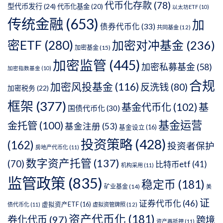
代币化存款
(78)
型代币发行
(24)
代币化基金
(20)
以太坊ETF
(10)
传统金融
(653)
加
债券代币化
(33)
共同基金
(12)
密ETF
(280)
加密对冲基金
(236)
加密基金
(15)
加密监管
(445)
加密私募基金
(58)
加密指数基金
(10)
合规
加密风投基金
(116)
反洗钱
(80)
加密税务
(22)
框架
(377)
基金代币化
(102)
基
国债代币化
(30)
基金运营
金托管
(100)
基金注册
(53)
基金设立
(16)
投资策略
(428)
(162)
投资者保护
房地产代币化
(11)
数字资产托管
(137)
(70)
比特币etf
(41)
机构采用
(11)
监管政策
(835)
稳定币
(181)
矿业基金
(14)
美
证
证券代币化
(46)
虚拟资产ETF
(16)
债代币化
(11)
虚拟资管牌照
(12)
资产代币化
(181)
券化代币
(97)
跨境
资产再抵押
(11)