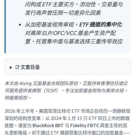
问构成 ETF 主要买方，流动性、交易量与
发行商声誉压倒一切差异化因素
从加密基金视角审视，
ETF 通道的集中化
对离岸 ELP/OFC/VCC 基金产生资产配
置、托管集中度与基准选择三重传导效应
📑 文章目录
本文由 Aiying 艾盈基金合规团队原创。艾盈持有香港信托或公
司服务提供者牌照（TCSP），专注加密基金架构与离岸合规。
转载需授权。
2026 年上半年，美国现货比特币 ETF 市场正在经历一场静默但
深刻的结构性变革：从 2024 年 1 月 11 只 ETF 同日上市的群雄
逐鹿，演变为
BlackRock IBIT
与
Fidelity FBTC
两家主导的双
头垄断格局。对于通过 ETF 通道获取比特币敞口的加密基金——