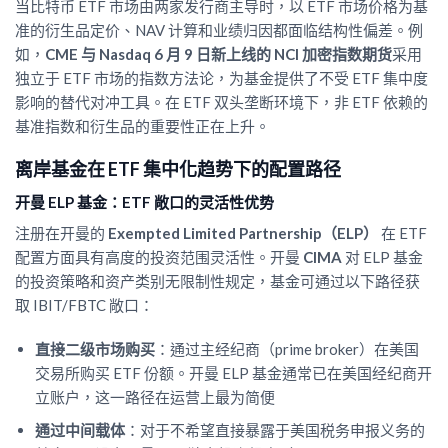
当比特币 ETF 市场由两家发行商主导时，以 ETF 市场价格为基
准的衍生品定价、NAV 计算和业绩归因都面临结构性偏差。例
如，
CME 与 Nasdaq 6 月 9 日新上线的 NCI 加密指数期货
采用
独立于 ETF 市场的指数方法论，为基金提供了不受 ETF 集中度
影响的替代对冲工具。在 ETF 双头垄断环境下，非 ETF 依赖的
基准指数和衍生品的重要性正在上升。
离岸基金在 ETF 集中化趋势下的配置路径
开曼 ELP 基金：ETF 敞口的灵活性优势
注册在开曼的
Exempted Limited Partnership（ELP）
在 ETF
配置方面具有高度的投资范围灵活性。开曼
CIMA
对 ELP 基金
的投资策略和资产类别无限制性规定，基金可通过以下路径获
取 IBIT/FBTC 敞口：
直接二级市场购买
：通过主经纪商（prime broker）在美国
交易所购买 ETF 份额。开曼 ELP 基金通常已在美国经纪商开
立账户，这一路径在运营上最为简便
通过中间载体
：对于不希望直接暴露于美国税务申报义务的