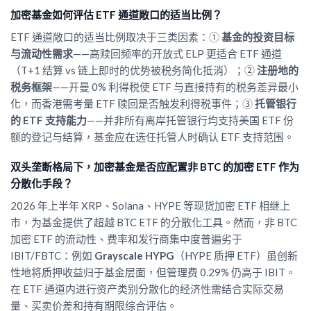
加密基金如何评估 ETF 通道敞口的适当比例？
ETF 通道敞口的适当比例取决于三类因素：①
基金的投资目标
与流动性需求
——高赎回频率的开放式 ELP 更适合 ETF 通道
（T+1 结算 vs 链上即时的优势被税务简化抵消）；②
注册地的
税务框架
——开曼 0% 利得税使 ETF 与直接持有的税务差异最小
化，而香港需考量 ETF 赎回是否触发利得税事件；③
托管银行
的 ETF 支持能力
——并非所有离岸托管银行均支持美国 ETF 份
额的登记与结算，基金应在选任托管人时确认 ETF 支持范围。
双头垄断格局下，加密基金是否应配置非 BTC 的加密 ETF 作为
分散化手段？
2026 年上半年 XRP、Solana、HYPE 等现货加密 ETF 相继上
市，为基金提供了超越 BTC ETF 的分散化工具。然而，非 BTC
加密 ETF 的流动性、费率和发行商集中度普遍劣于
IBIT/FBTC：例如
Grayscale HYPG
（HYPE 质押 ETF）虽创新
性地将质押收益归于基金层面，但管理费 0.29% 仍高于 IBIT。
在 ETF 通道内进行资产类别分散化的经济性需结合实际交易
量、买卖价差和持有期限综合评估。