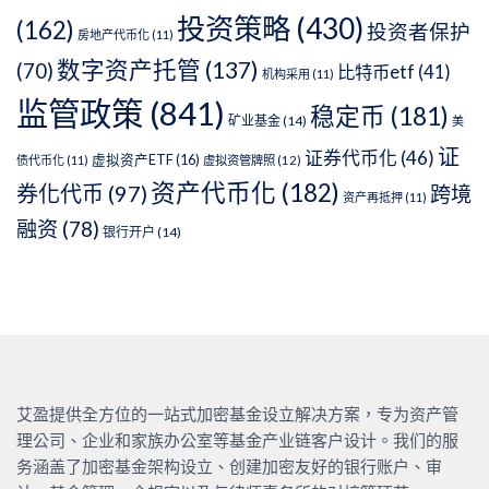
投资策略
(430)
(162)
投资者保护
房地产代币化
(11)
数字资产托管
(137)
(70)
比特币etf
(41)
机构采用
(11)
监管政策
(841)
稳定币
(181)
矿业基金
(14)
美
证
证券代币化
(46)
虚拟资产ETF
(16)
债代币化
(11)
虚拟资管牌照
(12)
资产代币化
(182)
券化代币
(97)
跨境
资产再抵押
(11)
融资
(78)
银行开户
(14)
艾盈提供全方位的一站式加密基金设立解决方案，专为资产管
理公司、企业和家族办公室等基金产业链客户设计。我们的服
务涵盖了加密基金架构设立、创建加密友好的银行账户、审