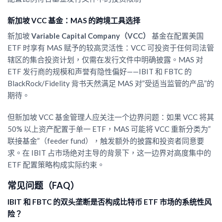
新加坡 VCC 基金：MAS 的跨境工具选择
新加坡
Variable Capital Company（VCC）
基金在配置美国
ETF 时享有 MAS 赋予的较高灵活性：VCC 可投资于任何司法管
辖区的集合投资计划，仅需在发行文件中明确披露。MAS 对
ETF 发行商的规模和声誉有隐性偏好——IBIT 和 FBTC 的
BlackRock/Fidelity 背书天然满足 MAS 对”受适当监管的产品”的
期待。
但新加坡 VCC 基金管理人应关注一个边界问题：如果 VCC 将其
50% 以上资产配置于单一 ETF，MAS 可能将 VCC 重新分类为”
联接基金”（feeder fund），触发额外的披露和投资者同意要
求。在 IBIT 占市场绝对主导的背景下，这一边界对高度集中的
ETF 配置策略构成实际约束。
常见问题（FAQ）
IBIT 和 FBTC 的双头垄断是否构成比特币 ETF 市场的系统性风
险？