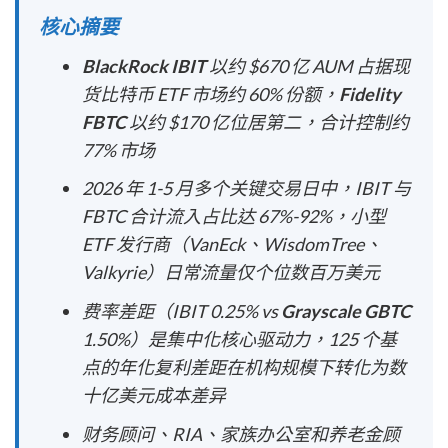
核心摘要
BlackRock IBIT
以约 $670 亿 AUM 占据现
货比特币 ETF 市场约 60% 份额，
Fidelity
FBTC
以约 $170 亿位居第二，合计控制约
77% 市场
2026 年 1-5 月多个关键交易日中，IBIT 与
FBTC 合计流入占比达 67%-92%，小型
ETF 发行商（VanEck、WisdomTree、
Valkyrie）日常流量仅个位数百万美元
费率差距（IBIT 0.25% vs
Grayscale GBTC
1.50%）是集中化核心驱动力，125 个基
点的年化复利差距在机构规模下转化为数
十亿美元成本差异
财务顾问、RIA、家族办公室和养老金顾