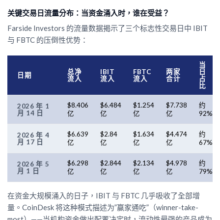
关键交易日流量分布：当资金涌入时，谁在受益？
Farside Investors 的流量数据揭示了三个标志性交易日中 IBIT
与 FBTC 的压倒性优势：
当
总净
IBIT
FBTC
两家
日
日期
流入
流入
流入
合计
占
比
$8.406
$6.484
$1.254
$7.738
约
2026 年 1
月 14 日
亿
亿
亿
亿
92%
$6.639
$2.84
$1.634
$4.474
约
2026 年 4
月 17 日
亿
亿
亿
亿
67%
$6.298
$2.844
$2.134
$4.978
约
2026 年 5
月 1 日
亿
亿
亿
亿
79%
在资金大规模涌入的日子，IBIT 与 FBTC 几乎吸收了全部增
量。CoinDesk 将这种模式描述为”赢家通吃”（winner-take-
most）——当机构资金做出配置决定时，流动性最强的产品成为