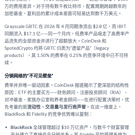
万的费用差异。对于持有数千枚比特币、配置周期跨越数年的
加密基金，复利后的累计成本差距可轻易达到数千万美元。
Grayscale GBTC 在 2026 年 4 月同期净流出 $2.8 亿，而 IBIT
同期流入 $17.1 亿——同一个月内，低费率产品吸走了高费率产
品流失的全部资金并进行了超额放大。CoinDesk 和
SpotedCrypto 均将 GBTC 归类为”遗留产品”（legacy
products），其 1.50% 的费率在 0.25% 的竞争环境中已不可持
续。
分销网络的”不可见壁垒”
费率并非唯一驱动因素。CoinDesk 报道揭示了更深层的结构性
原因：ETF 的主要买方——财务顾问、注册投资顾问（RIA）、
对冲基金、家族办公室和养老金顾问——在进行配置决策时，优
先考量的是
流动性、交易量与发行商声誉
。在这一维度上，
BlackRock 和 Fidelity 的竞争优势难以复制：
BlackRock
全球管理超过 $10 万亿资产，与数千个财富管理
平台建立了直接产品分销关系。其 Aladdin 风险管理系统为