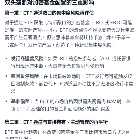
双头垄断对加密基金配置的三重影响
第一重：ETF 通道敞口的集中度风险再评估
对于通过 ETF 获取比特币敞口的加密基金，IBIT 或 FBTC 可能
是唯一的实际选项——小型 ETF 的流动性不足以支持大规模申赎
而不产生显著滑点。但这意味着基金将比特币敞口集中于单一
（或两个）发行商产品，创造了一种新型集中度风险：
发行商运营风险
：如果 IBIT 的授权参与者（AP）或托管银
行出现运营中断，大量基金仓位将同时受影响
赎回暂停风险
：在市场极端波动时，ETF 发行商可能触发赎
回限制条款，而替代 ETF 通道因流动性不足无法吸收转移需
求
基准偏差
：当 IBIT 的市场价格因供需失衡偏离 NAV 时，以
该 ETF 为基础敞口的基金将面临额外的跟踪误差
第二重：ETF 通道与直接持有、主动管理的再平衡
ETF 集中化趋势正在改变加密基金在三类比特币敞口方式之间