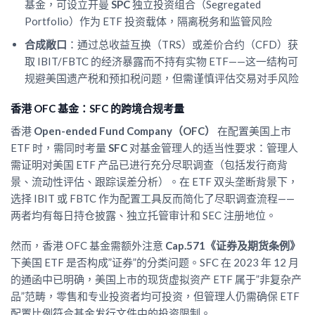
基金，可设立开曼
SPC
独立投资组合（Segregated
Portfolio）作为 ETF 投资载体，隔离税务和监管风险
合成敞口
：通过总收益互换（TRS）或差价合约（CFD）获
取 IBIT/FBTC 的经济暴露而不持有实物 ETF——这一结构可
规避美国遗产税和预扣税问题，但需谨慎评估交易对手风险
香港 OFC 基金：SFC 的跨境合规考量
香港
Open-ended Fund Company（OFC）
在配置美国上市
ETF 时，需同时考量
SFC
对基金管理人的适当性要求：管理人
需证明对美国 ETF 产品已进行充分尽职调查（包括发行商背
景、流动性评估、跟踪误差分析）。在 ETF 双头垄断背景下，
选择 IBIT 或 FBTC 作为配置工具反而简化了尽职调查流程——
两者均有每日持仓披露、独立托管审计和 SEC 注册地位。
然而，香港 OFC 基金需额外注意
Cap.571《证券及期货条例》
下美国 ETF 是否构成”证券”的分类问题。SFC 在 2023 年 12 月
的通函中已明确，美国上市的现货虚拟资产 ETF 属于”非复杂产
品”范畴，零售和专业投资者均可投资，但管理人仍需确保 ETF
配置比例符合基金发行文件中的投资限制。