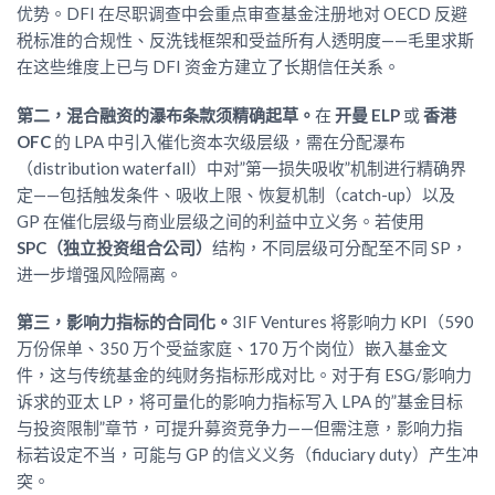
优势。DFI 在尽职调查中会重点审查基金注册地对 OECD 反避
税标准的合规性、反洗钱框架和受益所有人透明度——毛里求斯
在这些维度上已与 DFI 资金方建立了长期信任关系。
第二，混合融资的瀑布条款须精确起草。
在
开曼 ELP
或
香港
OFC
的 LPA 中引入催化资本次级层级，需在分配瀑布
（distribution waterfall）中对”第一损失吸收”机制进行精确界
定——包括触发条件、吸收上限、恢复机制（catch-up）以及
GP 在催化层级与商业层级之间的利益中立义务。若使用
SPC（独立投资组合公司）
结构，不同层级可分配至不同 SP，
进一步增强风险隔离。
第三，影响力指标的合同化。
3IF Ventures 将影响力 KPI（590
万份保单、350 万个受益家庭、170 万个岗位）嵌入基金文
件，这与传统基金的纯财务指标形成对比。对于有 ESG/影响力
诉求的亚太 LP，将可量化的影响力指标写入 LPA 的”基金目标
与投资限制”章节，可提升募资竞争力——但需注意，影响力指
标若设定不当，可能与 GP 的信义义务（fiduciary duty）产生冲
突。