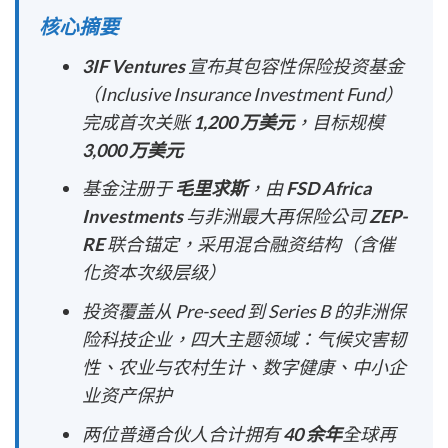
核心摘要
3IF Ventures
宣布其包容性保险投资基金
（Inclusive Insurance Investment Fund）
完成首次关账
1,200 万美元
，目标规模
3,000 万美元
基金注册于
毛里求斯
，由
FSD Africa
Investments
与非洲最大再保险公司
ZEP-
RE
联合锚定，采用混合融资结构（含催
化资本次级层级）
投资覆盖从 Pre-seed 到 Series B 的非洲保
险科技企业，四大主题领域：气候灾害韧
性、农业与农村生计、数字健康、中小企
业资产保护
两位普通合伙人合计拥有
40 余年
全球再