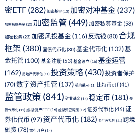
密ETF
(282)
加密对冲基金
(237)
加密基金
(15)
加密监管
(449)
加密私募基金
(58)
加密指数基金
(10)
合规
加密风投基金
(116)
反洗钱
(80)
加密税务
(23)
框架
(380)
基金代币化
(102)
基
国债代币化
(30)
基金运营
金托管
(100)
基金注册
(53)
基金设立
(16)
投资策略
(430)
(162)
投资者保护
房地产代币化
(11)
数字资产托管
(137)
(70)
比特币etf
(41)
机构采用
(11)
监管政策
(841)
稳定币
(181)
矿业基金
(14)
美
证
证券代币化
(46)
虚拟资产ETF
(16)
债代币化
(11)
虚拟资管牌照
(12)
资产代币化
(182)
券化代币
(97)
跨境
资产再抵押
(11)
融资
(78)
银行开户
(14)