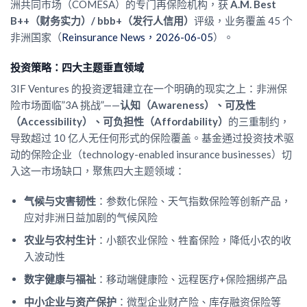
洲共同市场（COMESA）的专门再保险机构，获
A.M. Best
B++（财务实力）/ bbb+（发行人信用）
评级，业务覆盖 45 个
非洲国家（
Reinsurance News，2026-06-05
）。
投资策略：四大主题垂直领域
3IF Ventures 的投资逻辑建立在一个明确的现实之上：非洲保
险市场面临”3A 挑战”——
认知（Awareness）、可及性
（Accessibility）、可负担性（Affordability）
的三重制约，
导致超过 10 亿人无任何形式的保险覆盖。基金通过投资技术驱
动的保险企业（technology-enabled insurance businesses）切
入这一市场缺口，聚焦四大主题领域：
气候与灾害韧性
：参数化保险、天气指数保险等创新产品，
应对非洲日益加剧的气候风险
农业与农村生计
：小额农业保险、牲畜保险，降低小农的收
入波动性
数字健康与福祉
：移动端健康险、远程医疗+保险捆绑产品
中小企业与资产保护
：微型企业财产险、库存融资保险等