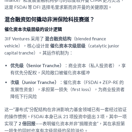
这是 FSDAi 等 DFI 选择毛里求斯而非开曼的关键原因。
混合融资如何撬动非洲保险科技赛道？
催化资本次级层级的设计逻辑
3IF Ventures 采用了
混合融资结构
（blended finance
vehicle），核心设计是
催化资本次级层级
（catalytic junior
capital tranche）。其运作机制为：
优先级（Senior Tranche）
：商业资本（私人投资者），享
有优先分配权，风险敞口被催化资本缓冲
次级（Junior Tranche）
：催化资本（FSDAi + ZEP-RE 的
发展性资金），承担第一损失（first loss），为商业投资者
降低下行风险
这一”瀑布式”分配结构在非洲影响力基金领域已有一套经过验证
的操作惯例。FSDAi 本身已从 21 项投资中退出 3 项，其中一项
实现了
2 倍回报
——表明催化资本并非”捐赠资金”，其在承担第
一损失的同时也享有次级层级的风险溢价。