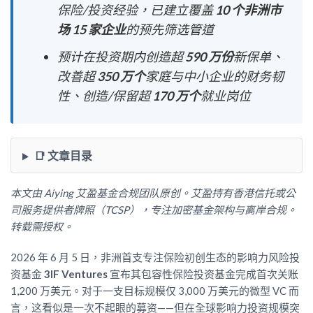
保险/投资经验，已建立覆盖
10 个非洲市
场 15 家企业
的预先筛选管道
预计在投资期内创造超
590 万份
新保单、
改善超
350 万个
家庭与中小企业的财务韧
性、创造/保留超
170 万个
就业岗位
📑 文章目录
本文由 Aiying 艾盈基金合规团队原创。艾盈持有香港信托或公
司服务提供者牌照（TCSP），专注加密基金架构与离岸合规。
转载需授权。
2026 年 6 月 5 日，非洲首支专注保险初创生态的影响力风险投
资基金
3IF Ventures
宣布其包容性保险投资基金完成首次关账
1,200 万美元。对于一支目标规模仅 3,000 万美元的微型 VC 而
言，这看似是一次不起眼的募资——但在全球影响力投资规模突