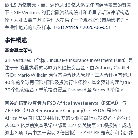
破
1.5 万亿美元
、而非洲超过
10 亿人
仍无任何保险覆盖的背景
下，3IF Ventures 的混合融资结构设计和毛里求斯法律架构选
择，为亚太离岸基金管理人提供了一个观察新兴市场影响力基
金操作范式的典型样本（
FSD Africa，2026-06-05
）。
事件概述
基金基本架构
3IF Ventures（全称：Inclusive Insurance Investment Fund）是
注册于
毛里求斯
的影响力风险投资基金，由 Anthony Chaillet
与 Dr. Mario Wilhelm 两位普通合伙人管理，二人合计拥有超过
40 年的全球再保险/保险及投资行业经验。基金预计构建约
15-
20 个
投资组合，单笔投资覆盖 Pre-seed 至 Series B 阶段。
首关的锚定投资者为
FSD Africa Investments（FSDAi）
与
ZEP-RE（PTA Reinsurance Company）
。FSDAi 是 FSD
Africa 与英国 FCDO 共同设立的专业金融行业投资者，迄今已
从 3.09 亿英镑资本承诺中部署 1.27 亿英镑至 21 项投资，成功
退出 3 项（其中之一实现 2 倍回报）。ZEP-RE 是东部和南部非