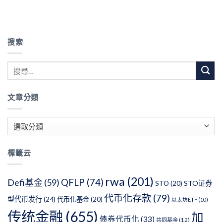
搜索
文章分類
文
章
分
標籤云
類
rwa
(201)
QFLP
(74)
Defi基金
(59)
STO证券
STO
(20)
代币化存款
(79)
型代币发行
(24)
代币化基金
(20)
以太坊ETF
(10)
传统金融
(655)
加
债券代币化
(33)
共同基金
(12)