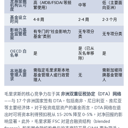
发展金融
高（AfDB/FSDAi 等频
低（主要面
中等
机构认可
繁使用）
向亚洲）
度
基金设立
4-8 周
2-4 周
2-3 个月
时间
影响力基
有专门的”社会影响力
无专项分
无专项分类
金监管框
基金”类别
类
架
是（已从
OECD 白
是
灰名单移
是
名单
除）
需指定毛里求斯本地
需新加坡持
本地基金
管理人要
基金管理人或行政管
无
牌基金管理
求
理人
人
毛里求斯的核心竞争力在于其
非洲双重征税协定（DTA）网络
——与 17 个非洲国家签有 DTA，包括南非、尼日利亚、肯尼亚
等主要经济体。对于投资底层资产的基金而言，DTA 网络在退
出时可将资本利得预扣税从 15-20% 降至 0-5%，对净回报的影
响显著。此外，毛里求斯 FSC 对混合融资结构（blended
finance）和发展金融机构参与的态度较开曼 CIMA 更为灵活，