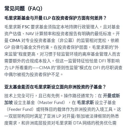
常见问题（FAQ）
毛里求斯基金与开曼 ELP 在投资者保护方面有何差异？
毛里求斯
FSC
要求基金须指定本地持牌行政管理人，且对基金
资产估值、NAV 计算频率和投资者报告有明确的最低标准。开
曼
CIMA
对专业投资者基金（非公募）的监管相对宽松，依赖
GP 自律与基金文件约束。在投资者保护层面，毛里求斯的”外
来监管”程度更高，对习惯于轻监管环境的离岸基金管理人而言
需要额外的合规成本投入。但这一监管特征恰恰是 DFI 等影响
力 LP 所看重的——CIMA 的”原则性监管”模式在 DFI 的尽职调查
中偶尔被视为投资者保护不足。
亚太基金能否在毛里求斯设立面向非洲投资的子基金？
技术上完全可行，且已有先例。操作路径通常为：在
开曼或新
加坡
设立主基金（Master Fund），在
毛里求斯
设立子基金
（Feeder Fund）或特殊目的载体作为非洲投资的入境工具。这
一双层架构同时满足了亚洲 LP 对开曼/新加坡法律框架的熟悉
度需求，和非洲底层投资对毛里求斯 DTA 网络的税务优化需