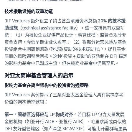
技术援助设施的双重功能
3IF Ventures 额外设立了约占基金承诺资本总额
20% 的技术援
助设施
（technical assistance facility），这一安排具有双重功
能：（1）为被投企业提供产品设计、精算建模、监管合规等非
资金支持，降低早期企业失败率；（2）将部分运营风险从基金
投资组合中剥离到赠款/软贷款资助的技术援助账户，提升基金
层面的风险调整后回报。这种”投资 + 援助”的双轨制在 DFI 锚定
的影响力基金中已渐成主流，但在纯商业基金中仍属罕见。
对亚太离岸基金管理人的启示
影响力基金在离岸架构中的投资者沟通策略
3IF Ventures 案例提示了三条对亚太基金管理人具有实操参考
价值的架构选择逻辑：
第一，管辖区选择应与 LP 构成对齐。
若目标 LP 包含大量发展
金融机构（如亚开行 ADB、亚投行 AIIB），毛里求斯或类似的
DFI 友好型管辖区（如卢森堡 SICAV-SIF）可能比开曼群岛更具