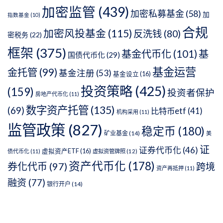
加密监管
(439)
加密私募基金
(58)
加
指数基金
(10)
合规
加密风投基金
(115)
反洗钱
(80)
密税务
(22)
框架
(375)
基金代币化
(101)
基
国债代币化
(29)
基金运营
金托管
(99)
基金注册
(53)
基金设立
(16)
投资策略
(425)
(159)
投资者保护
房地产代币化
(11)
数字资产托管
(135)
(69)
比特币etf
(41)
机构采用
(11)
监管政策
(827)
稳定币
(180)
矿业基金
(14)
美
证
证券代币化
(46)
虚拟资产ETF
(16)
债代币化
(11)
虚拟资管牌照
(12)
资产代币化
(178)
券化代币
(97)
跨境
资产再抵押
(11)
融资
(77)
银行开户
(14)