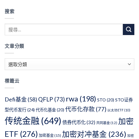
搜索
文章分類
文
章
分
標籤云
類
rwa
(198)
QFLP
(73)
Defi基金
(58)
STO证券
STO
(20)
代币化存款
(77)
型代币发行
(24)
代币化基金
(20)
以太坊ETF
(10)
传统金融
(649)
加密
债券代币化
(32)
共同基金
(12)
ETF
(276)
加密对冲基金
(236)
加密基金
(15)
加密