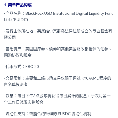
1. 简单产品构成
-产品名称：BlackRock USD Institutional Digital Liquidity Fund
Ltd. (“BUIDL”)
-发行主体所在地：英属维尔京群岛法律注册成立的专业基金有
限公司
-基础资产：美国国库券、债券和其他美国财政部担保的证券、
回购协议和现金
-代币形式：ERC-20
-交易限制：主要和二级市场交易仅限于通过 KYC/AML 程序的
白名单投资者
-派息：每日下午3点股东将获得每日累计的股息，于次月第一
个工作日派发实物股息
-流动性支持：智能合约管理的 #USDC 流动性机制