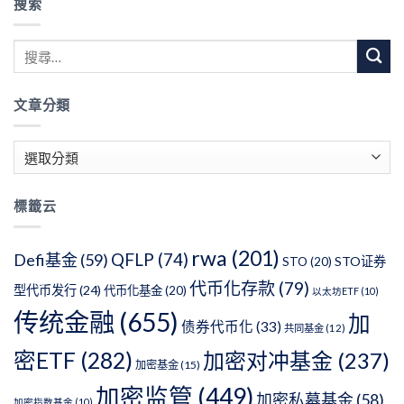
搜索
文章分類
文
章
分
標籤云
類
rwa
(201)
QFLP
(74)
Defi基金
(59)
STO证券
STO
(20)
代币化存款
(79)
型代币发行
(24)
代币化基金
(20)
以太坊ETF
(10)
传统金融
(655)
加
债券代币化
(33)
共同基金
(12)
密ETF
(282)
加密对冲基金
(237)
加密基金
(15)
加密监管
(449)
加密私募基金
(58)
加密指数基金
(10)