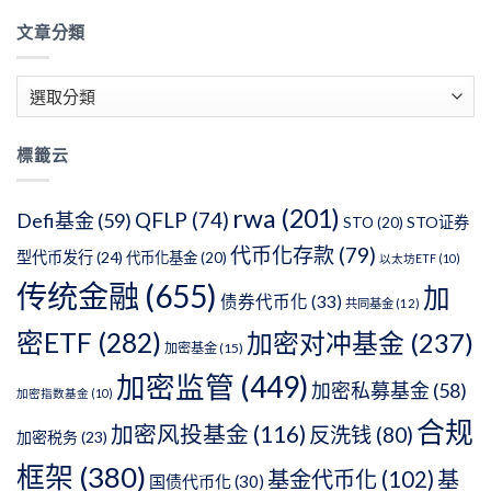
文章分類
文
章
分
標籤云
類
rwa
(201)
QFLP
(74)
Defi基金
(59)
STO证券
STO
(20)
代币化存款
(79)
型代币发行
(24)
代币化基金
(20)
以太坊ETF
(10)
传统金融
(655)
加
债券代币化
(33)
共同基金
(12)
密ETF
(282)
加密对冲基金
(237)
加密基金
(15)
加密监管
(449)
加密私募基金
(58)
加密指数基金
(10)
合规
加密风投基金
(116)
反洗钱
(80)
加密税务
(23)
框架
(380)
基金代币化
(102)
基
国债代币化
(30)