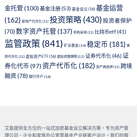
基金运营
金托管
(100)
基金注册
(53)
基金设立
(16)
投资策略
(430)
(162)
投资者保护
房地产代币化
(11)
数字资产托管
(137)
(70)
比特币etf
(41)
机构采用
(11)
监管政策
(841)
稳定币
(181)
矿业基金
(14)
美
证
证券代币化
(46)
虚拟资产ETF
(16)
债代币化
(11)
虚拟资管牌照
(12)
资产代币化
(182)
券化代币
(97)
跨境
资产再抵押
(11)
融资
(78)
银行开户
(14)
艾盈提供全方位的一站式加密基金设立解决方案，专为资产管
理公司、企业和家族办公室等基金产业链客户设计。我们的服