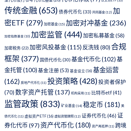
以太坊ETF
(10)
传统金融
(653)
加
债券代币化
(33)
共同基金
(12)
密ETF
(279)
加密对冲基金
(236)
加密基金
(15)
加密监管
(444)
加密私募基金
(58)
加密指数基金
(10)
合规
加密风投基金
(115)
反洗钱
(80)
加密税务
(22)
框架
(377)
基金代币化
(102)
基
国债代币化
(30)
基金运营
金托管
(100)
基金注册
(53)
基金设立
(16)
投资策略
(428)
(162)
投资者保护
房地产代币化
(11)
数字资产托管
(137)
(70)
比特币etf
(41)
机构采用
(11)
监管政策
(833)
稳定币
(181)
矿业基金
(14)
美
证
证券代币化
(46)
虚拟资产ETF
(16)
债代币化
(11)
虚拟资管牌照
(12)
资产代币化
(180)
券化代币
(97)
跨境
资产再抵押
(11)