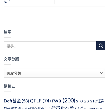
法？
搜索
文章分類
文
章
分
標籤云
類
rwa
(200)
QFLP
(74)
Defi基金
(58)
STO证券
STO
(20)
代币化存款
(77)
型代币发行
(24)
代币化基金
(20)