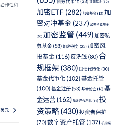
债券代币化
(33)
共同基金
(12)
具合作性和
加密ETF
(282)
加
加密基金
(15)
密对冲基金
(237)
加密指数基金
加密监管
(449)
加密私
(10)
加密风
募基金
(58)
加密税务
(23)
合
投基金
(116)
反洗钱
(80)
规框架
(380)
国债代币化
(30)
基金代币化
(102)
基金托管
基
(100)
基金注册
(53)
基金设立
(16)
投
金运营
(162)
房地产代币化
(11)
资策略
(430)
亿美元
投资者保护
数字资产托管
(137)
(70)
机构采