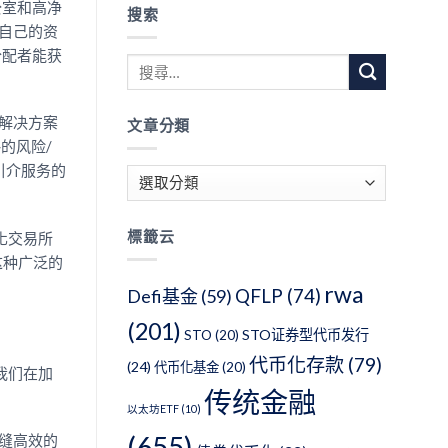
公室和高净
搜索
把自己的资
分配者能获
面解决方案
文章分類
的风险/
引介服务的
文
章
分
標籤云
化交易所
類
这种广泛的
rwa
QFLP
(74)
Defi基金
(59)
(201)
STO证券型代币发行
STO
(20)
代币化存款
(79)
(24)
代币化基金
(20)
我们在加
传统金融
以太坊ETF
(10)
(655)
无缝高效的