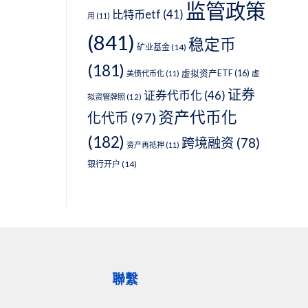
监管政策
比特币etf
(41)
用
(11)
(841)
稳定币
矿业基金
(14)
(181)
虚拟资产ETF
(16)
美债代币化
(11)
虚
证券
证券代币化
(46)
拟资管牌照
(12)
资产代币化
化代币
(97)
(182)
跨境融资
(78)
资产再抵押
(11)
银行开户
(14)
聯繫