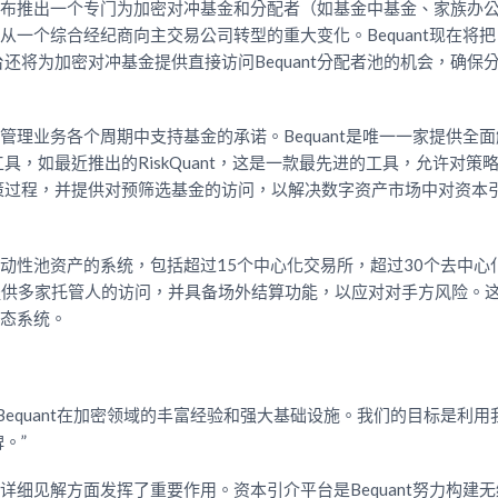
天宣布推出一个专门为加密对冲基金和分配者（如基金中基金、家族办
t从一个综合经纪商向主交易公司转型的重大变化。Bequant现在将
将为加密对冲基金提供直接访问Bequant分配者池的机会，确保
产管理业务各个周期中支持基金的承诺。Bequant是唯一一家提供全
，如最近推出的RiskQuant，这是一款最先进的工具，允许对策略
策过程，并提供对预筛选基金的访问，以解决数字资产市场中对资本
种流动性池资产的系统，包括超过15个中心化交易所，超过30个去中心
t还提供多家托管人的访问，并具备场外结算功能，以应对对手方风险。
生态系统。
equant在加密领域的丰富经验和强大基础设施。我们的目标是利用
。”
和详细见解方面发挥了重要作用。资本引介平台是Bequant努力构建